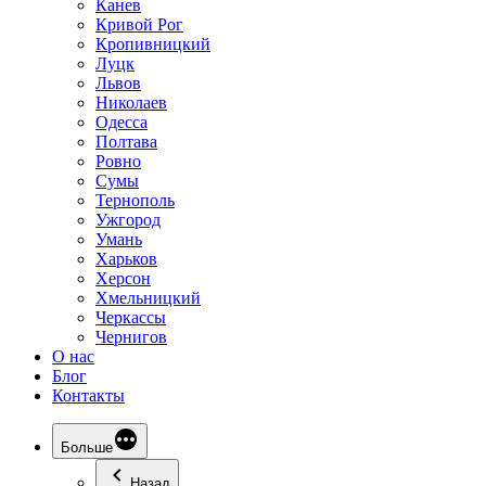
Канев
Кривой Рог
Кропивницкий
Луцк
Львов
Николаев
Одесса
Полтава
Ровно
Сумы
Тернополь
Ужгород
Умань
Харьков
Херсон
Хмельницкий
Черкассы
Чернигов
О нас
Блог
Контакты
Больше
Назад