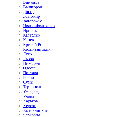
Винница
Вышгород
Днепр
Житомир
Запорожье
Ивано-Франковск
Ирпень
Кагарлык
Канев
Кривой Рог
Кропивницкий
Луцк
Львов
Николаев
Одесса
Полтава
Ровно
Сумы
Тернополь
Ужгород
Умань
Харьков
Херсон
Хмельницкий
Черкассы