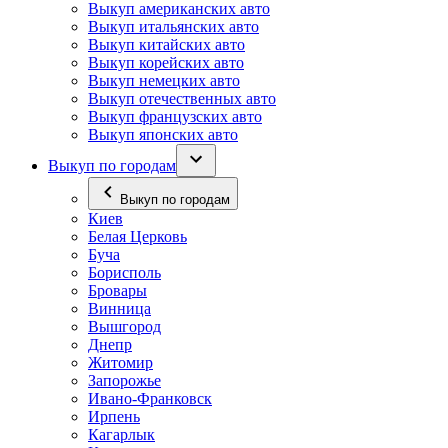
Выкуп американских авто
Выкуп итальянских авто
Выкуп китайских авто
Выкуп корейских авто
Выкуп немецких авто
Выкуп отечественных авто
Выкуп французских авто
Выкуп японских авто
Выкуп по городам
Выкуп по городам
Киев
Белая Церковь
Буча
Борисполь
Бровары
Винница
Вышгород
Днепр
Житомир
Запорожье
Ивано-Франковск
Ирпень
Кагарлык