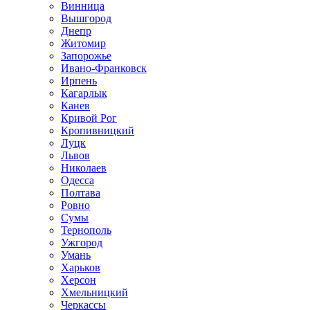
Винница
Вышгород
Днепр
Житомир
Запорожье
Ивано-Франковск
Ирпень
Кагарлык
Канев
Кривой Рог
Кропивницкий
Луцк
Львов
Николаев
Одесса
Полтава
Ровно
Сумы
Тернополь
Ужгород
Умань
Харьков
Херсон
Хмельницкий
Черкассы