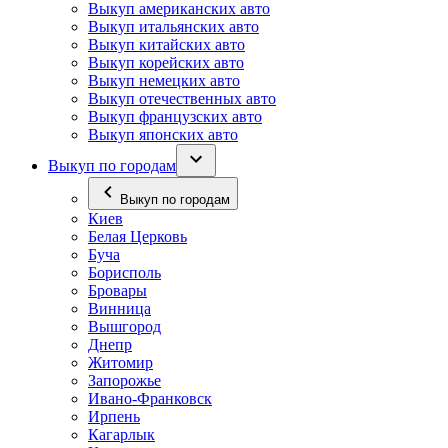
Выкуп американских авто
Выкуп итальянских авто
Выкуп китайских авто
Выкуп корейских авто
Выкуп немецких авто
Выкуп отечественных авто
Выкуп французских авто
Выкуп японских авто
Выкуп по городам
Выкуп по городам
Киев
Белая Церковь
Буча
Борисполь
Бровары
Винница
Вышгород
Днепр
Житомир
Запорожье
Ивано-Франковск
Ирпень
Кагарлык