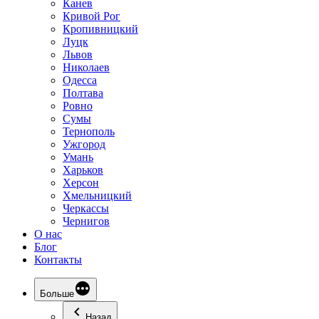
Канев
Кривой Рог
Кропивницкий
Луцк
Львов
Николаев
Одесса
Полтава
Ровно
Сумы
Тернополь
Ужгород
Умань
Харьков
Херсон
Хмельницкий
Черкассы
Чернигов
О нас
Блог
Контакты
Больше
Назад