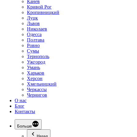
Канев
Кривой Рог
Кропивницкий
Луцк
Львов
Николаев
Одесса
Полтава
Ровно
Сумы
Тернополь
Ужгород
Умань
Харьков
Херсон
Хмельницкий
Черкассы
Чернигов
О нас
Блог
Контакты
Больше
Назад