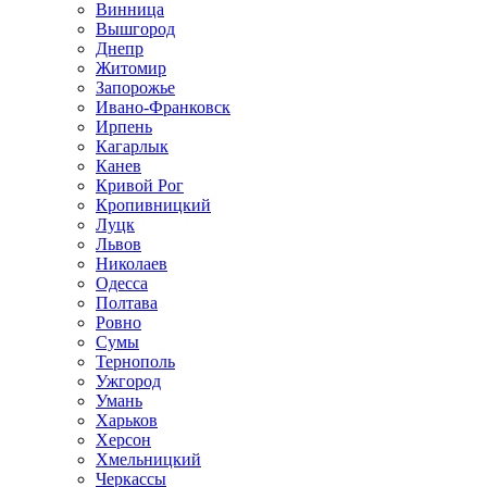
Винница
Вышгород
Днепр
Житомир
Запорожье
Ивано-Франковск
Ирпень
Кагарлык
Канев
Кривой Рог
Кропивницкий
Луцк
Львов
Николаев
Одесса
Полтава
Ровно
Сумы
Тернополь
Ужгород
Умань
Харьков
Херсон
Хмельницкий
Черкассы