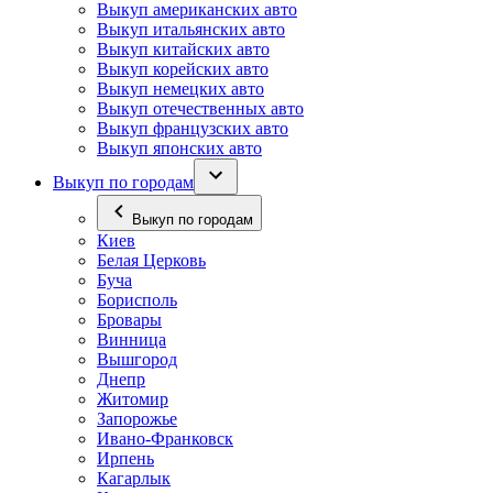
Выкуп американских авто
Выкуп итальянских авто
Выкуп китайских авто
Выкуп корейских авто
Выкуп немецких авто
Выкуп отечественных авто
Выкуп французских авто
Выкуп японских авто
Выкуп по городам
Выкуп по городам
Киев
Белая Церковь
Буча
Борисполь
Бровары
Винница
Вышгород
Днепр
Житомир
Запорожье
Ивано-Франковск
Ирпень
Кагарлык