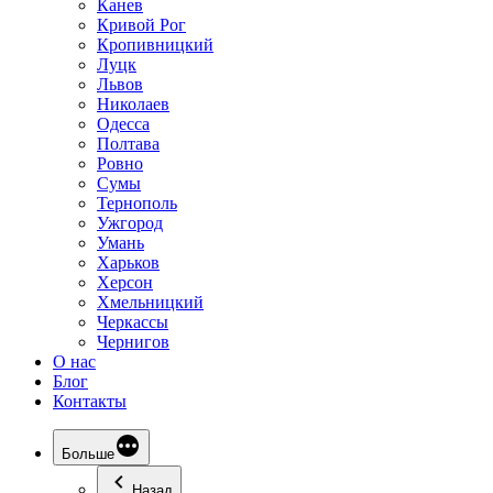
Канев
Кривой Рог
Кропивницкий
Луцк
Львов
Николаев
Одесса
Полтава
Ровно
Сумы
Тернополь
Ужгород
Умань
Харьков
Херсон
Хмельницкий
Черкассы
Чернигов
О нас
Блог
Контакты
Больше
Назад