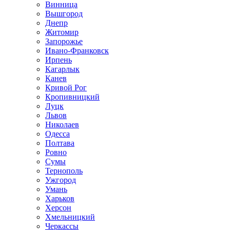
Винница
Вышгород
Днепр
Житомир
Запорожье
Ивано-Франковск
Ирпень
Кагарлык
Канев
Кривой Рог
Кропивницкий
Луцк
Львов
Николаев
Одесса
Полтава
Ровно
Сумы
Тернополь
Ужгород
Умань
Харьков
Херсон
Хмельницкий
Черкассы