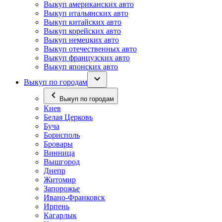
Выкуп американских авто
Выкуп итальянских авто
Выкуп китайских авто
Выкуп корейских авто
Выкуп немецких авто
Выкуп отечественных авто
Выкуп французских авто
Выкуп японских авто
Выкуп по городам
Выкуп по городам
Киев
Белая Церковь
Буча
Борисполь
Бровары
Винница
Вышгород
Днепр
Житомир
Запорожье
Ивано-Франковск
Ирпень
Кагарлык