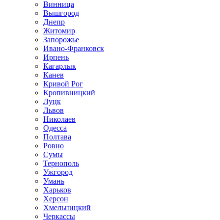
Винница
Вышгород
Днепр
Житомир
Запорожье
Ивано-Франковск
Ирпень
Кагарлык
Канев
Кривой Рог
Кропивницкий
Луцк
Львов
Николаев
Одесса
Полтава
Ровно
Сумы
Тернополь
Ужгород
Умань
Харьков
Херсон
Хмельницкий
Черкассы