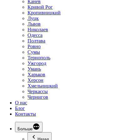
Канев
Кривой Рог
Кропивницкий
Луцк
Львов
Николаев
Одесса
Полтава
Ровно
Сумы
Тернополь
Ужгород
Умань
Харьков
Херсон
Хмельницкий
Черкассы
Чернигов
О нас
Блог
Контакты
Больше
Назад