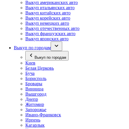
Выкуп американских авто
Выкуп итальянских авто
Выкуп китайских авто
Выкуп корейских авто
Выкуп немецких авто
Выкуп отечественных авто
Выкуп французских авто
Выкуп японских авто
Выкуп по городам
Выкуп по городам
Киев
Белая Церковь
Буча
Борисполь
Бровары
Винница
Вышгород
Днепр
Житомир
Запорожье
Ивано-Франковск
Ирпень
Кагарлык