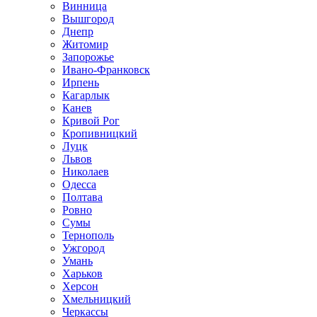
Винница
Вышгород
Днепр
Житомир
Запорожье
Ивано-Франковск
Ирпень
Кагарлык
Канев
Кривой Рог
Кропивницкий
Луцк
Львов
Николаев
Одесса
Полтава
Ровно
Сумы
Тернополь
Ужгород
Умань
Харьков
Херсон
Хмельницкий
Черкассы