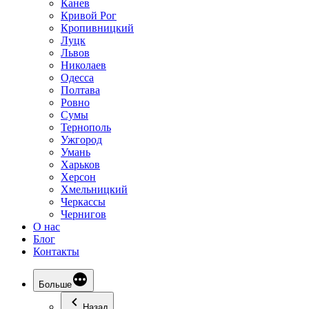
Канев
Кривой Рог
Кропивницкий
Луцк
Львов
Николаев
Одесса
Полтава
Ровно
Сумы
Тернополь
Ужгород
Умань
Харьков
Херсон
Хмельницкий
Черкассы
Чернигов
О нас
Блог
Контакты
Больше
Назад