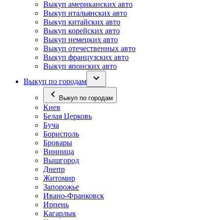
Выкуп американских авто
Выкуп итальянских авто
Выкуп китайских авто
Выкуп корейских авто
Выкуп немецких авто
Выкуп отечественных авто
Выкуп французских авто
Выкуп японских авто
Выкуп по городам
Выкуп по городам
Киев
Белая Церковь
Буча
Борисполь
Бровары
Винница
Вышгород
Днепр
Житомир
Запорожье
Ивано-Франковск
Ирпень
Кагарлык