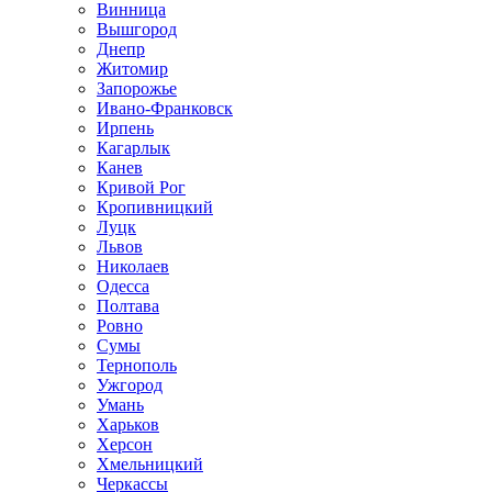
Винница
Вышгород
Днепр
Житомир
Запорожье
Ивано-Франковск
Ирпень
Кагарлык
Канев
Кривой Рог
Кропивницкий
Луцк
Львов
Николаев
Одесса
Полтава
Ровно
Сумы
Тернополь
Ужгород
Умань
Харьков
Херсон
Хмельницкий
Черкассы