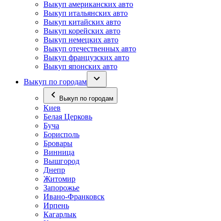
Выкуп американских авто
Выкуп итальянских авто
Выкуп китайских авто
Выкуп корейских авто
Выкуп немецких авто
Выкуп отечественных авто
Выкуп французских авто
Выкуп японских авто
Выкуп по городам
Выкуп по городам
Киев
Белая Церковь
Буча
Борисполь
Бровары
Винница
Вышгород
Днепр
Житомир
Запорожье
Ивано-Франковск
Ирпень
Кагарлык