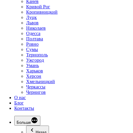
Канев
Кривой Рог
Кропивницкий
Луцк
Львов
Николаев
Одесса
Полтава
Ровно
Сумы
Тернополь
Ужгород
Умань
Харьков
Херсон
Хмельницкий
Черкассы
Чернигов
О нас
Блог
Контакты
Больше
Назад