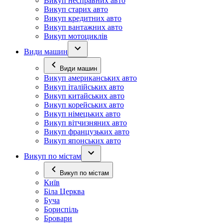
Викуп несправних авто
Викуп старих авто
Викуп кредитних авто
Викуп вантажних авто
Викуп мотоциклів
Види машин
Види машин
Викуп американських авто
Викуп італійських авто
Викуп китайських авто
Викуп корейських авто
Викуп німецьких авто
Викуп вітчизняних авто
Викуп французьких авто
Викуп японських авто
Викуп по містам
Викуп по містам
Київ
Біла Церква
Буча
Бориспіль
Бровари