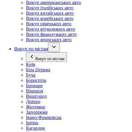
Викуп американських авто
Викуп італійських авто
Викуп китайських авто
Викуп корейських авто
Викуп німецьких авто
Викуп вітчизняних авто
Викуп французьких авто
Викуп японських авто
Викуп по містам
Викуп по містам
Київ
Біла Церква
Буча
Бориспіль
Бровари
Вінниця
Вишгород
Дніпро
Житомир
Запоріжжя
Івано-Франківськ
Ірпінь
Кагарлик