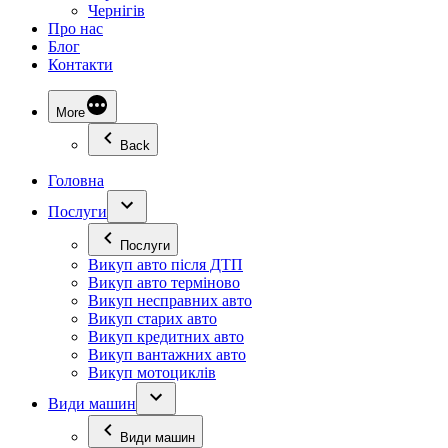
Чернігів
Про нас
Блог
Контакти
More
Back
Головна
Послуги
Послуги
Викуп авто після ДТП
Викуп авто терміново
Викуп несправних авто
Викуп старих авто
Викуп кредитних авто
Викуп вантажних авто
Викуп мотоциклів
Види машин
Види машин