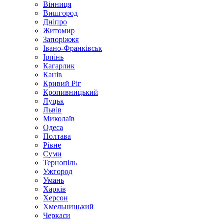
Вінниця
Вишгород
Дніпро
Житомир
Запоріжжя
Івано-Франківськ
Ірпінь
Кагарлик
Канів
Кривий Ріг
Кропивницький
Луцьк
Львів
Миколаїв
Одеса
Полтава
Рівне
Суми
Тернопіль
Ужгород
Умань
Харків
Херсон
Хмельницький
Черкаси