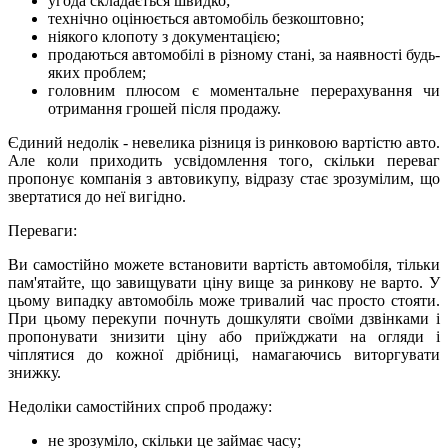
угода складається швидко;
технічно оцінюється автомобіль безкоштовно;
ніякого клопоту з документацією;
продаються автомобілі в різному стані, за наявності будь-
яких проблем;
головним плюсом є моментальне перерахування чи
отримання грошей після продажу.
Єдиний недолік - невелика різниця із ринковою вартістю авто.
Але коли приходить усвідомлення того, скільки переваг
пропонує компанія з автовикупу, відразу стає зрозумілим, що
звертатися до неї вигідно.
Переваги:
Ви самостійно можете встановити вартість автомобіля, тільки
пам'ятайте, що завищувати ціну вище за ринкову не варто. У
цьому випадку автомобіль може тривалий час просто стояти.
При цьому перекупи почнуть дошкуляти своїми дзвінками і
пропонувати знизити ціну або приїжджати на огляди і
чіплятися до кожної дрібниці, намагаючись виторгувати
знижку.
Недоліки самостійних спроб продажу:
не зрозуміло, скільки це займає часу;