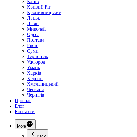
Канів
Кривий Ріг
Кропивницький
Луцьк
Львів
Миколаїв
Одеса
Полтава
Рівне
Суми
Тернопіль
Ужгород
Умань
Харків
Херсон
Хмельницький
Черкаси
Чернігів
Про нас
Блог
Контакти
More
Back