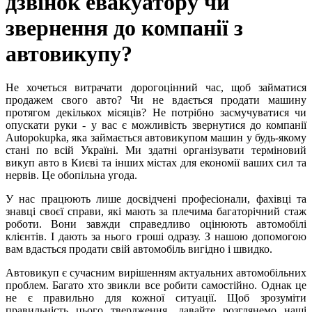
дзвінок евакуатору чи
звернення до компанії з
автовикупу?
Не хочеться витрачати дорогоцінний час, щоб займатися
продажем свого авто? Чи не вдається продати машину
протягом декількох місяців? Не потрібно засмучуватися чи
опускати руки - у вас є можливість звернутися до компанії
Autopokupka, яка займається автовикупом машин у будь-якому
стані по всій Україні. Ми здатні організувати терміновий
викуп авто в Києві та інших містах для економії ваших сил та
нервів. Це обопільна угода.
У нас працюють лише досвідчені професіонали, фахівці та
знавці своєї справи, які мають за плечима багаторічний стаж
роботи. Вони завжди справедливо оцінюють автомобілі
клієнтів. І дають за нього гроші одразу. З нашою допомогою
вам вдасться продати свій автомобіль вигідно і швидко.
Автовикуп є сучасним вирішенням актуальних автомобільних
проблем. Багато хто звикли все робити самостійно. Однак це
не є правильно для кожної ситуації. Щоб зрозуміти
правильність цього твердження, давайте розглянемо наші