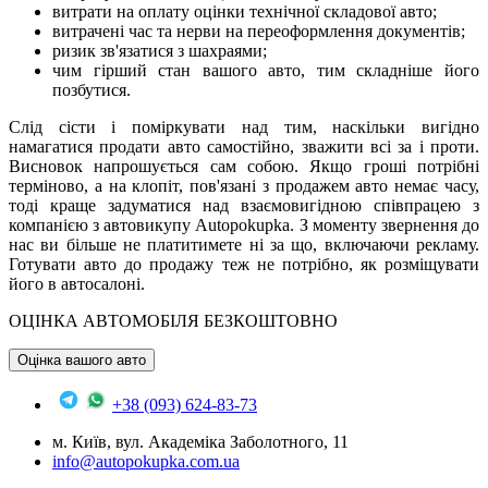
витрати на оплату оцінки технічної складової авто;
витрачені час та нерви на переоформлення документів;
ризик зв'язатися з шахраями;
чим гірший стан вашого авто, тим складніше його
позбутися.
Слід сісти і поміркувати над тим, наскільки вигідно
намагатися продати авто самостійно, зважити всі за і проти.
Висновок напрошується сам собою. Якщо гроші потрібні
терміново, а на клопіт, пов'язані з продажем авто немає часу,
тоді краще задуматися над взаємовигідною співпрацею з
компанією з автовикупу Autopokupka. З моменту звернення до
нас ви більше не платитимете ні за що, включаючи рекламу.
Готувати авто до продажу теж не потрібно, як розміщувати
його в автосалоні.
ОЦІНКА АВТОМОБІЛЯ БЕЗКОШТОВНО
Оцінка вашого авто
+38 (093) 624-83-73
м. Київ, вул. Академіка Заболотного, 11
info@autopokupka.com.ua