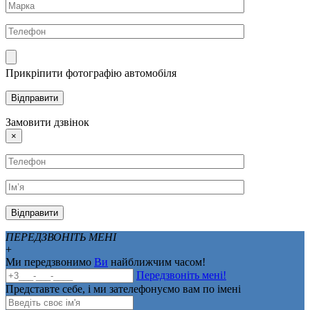
Прикріпити фотографію автомобіля
Замовити дзвінок
×
ПЕРЕДЗВОНІТЬ МЕНІ
+
Ми передзвонимо
Ви
найближчим часом!
Передзвоніть мені!
Представте себе, і ми зателефонуємо вам по імені