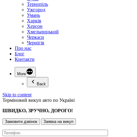
Тернопіль
Ужгород
Умань
Харків
Херсон
Хмельницький
Черкаси
Чернігів
Про нас
Блог
Контакти
More
Back
Skip to content
Терміновий викуп авто по Україні
ШВИДКО, ЗРУЧНО, ДОРОГО!
Замовити дзвінок
Заявка на викуп