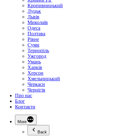
Кропивницький
Луцьк
Львів
Миколаїв
Одеса
Полтава
Рівне
Суми
Тернопіль
Ужгород
Умань
Харків
Херсон
Хмельницький
Черкаси
Чернігів
Про нас
Блог
Контакти
More
Back