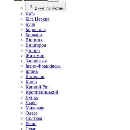
Викуп по містам
Київ
Біла Церква
Буча
Бориспіль
Бровари
Вінниця
Вишгород
Дніпро
Житомир
Запоріжжя
Івано-Франківськ
Ірпінь
Кагарлик
Канів
Кривий Ріг
Кропивницький
Луцьк
Львів
Миколаїв
Одеса
Полтава
Рівне
Суми