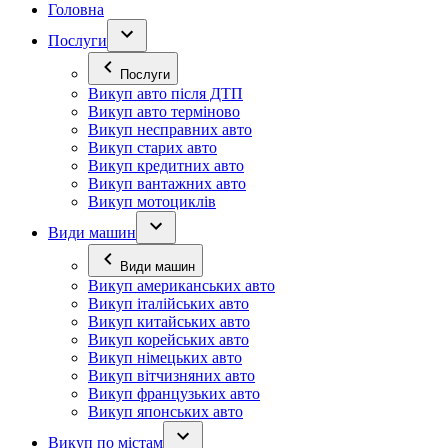
Головна
Послуги
Послуги
Викуп авто після ДТП
Викуп авто терміново
Викуп несправних авто
Викуп старих авто
Викуп кредитних авто
Викуп вантажних авто
Викуп мотоциклів
Види машин
Види машин
Викуп американських авто
Викуп італійських авто
Викуп китайських авто
Викуп корейських авто
Викуп німецьких авто
Викуп вітчизняних авто
Викуп французьких авто
Викуп японських авто
Викуп по містам