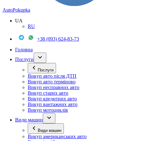
Auto
Pokupka
UA
RU
+38 (093) 624-83-73
Головна
Послуги
Послуги
Викуп авто після ДТП
Викуп авто терміново
Викуп несправних авто
Викуп старих авто
Викуп кредитних авто
Викуп вантажних авто
Викуп мотоциклів
Види машин
Види машин
Викуп американських авто