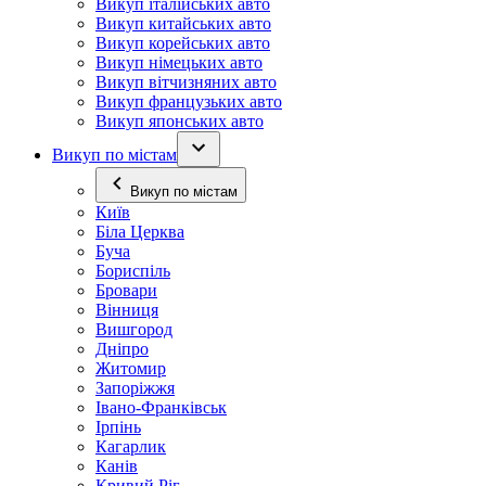
Викуп італійських авто
Викуп китайських авто
Викуп корейських авто
Викуп німецьких авто
Викуп вітчизняних авто
Викуп французьких авто
Викуп японських авто
Викуп по містам
Викуп по містам
Київ
Біла Церква
Буча
Бориспіль
Бровари
Вінниця
Вишгород
Дніпро
Житомир
Запоріжжя
Івано-Франківськ
Ірпінь
Кагарлик
Канів
Кривий Ріг