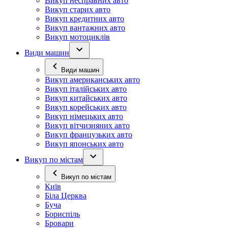
Викуп несправних авто
Викуп старих авто
Викуп кредитних авто
Викуп вантажних авто
Викуп мотоциклів
Види машин
Види машин
Викуп американських авто
Викуп італійських авто
Викуп китайських авто
Викуп корейських авто
Викуп німецьких авто
Викуп вітчизняних авто
Викуп французьких авто
Викуп японських авто
Викуп по містам
Викуп по містам
Київ
Біла Церква
Буча
Бориспіль
Бровари