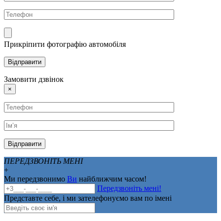
Прикріпити фотографію автомобіля
Замовити дзвінок
×
ПЕРЕДЗВОНІТЬ МЕНІ
+
Ми передзвонимо
Ви
найближчим часом!
Передзвоніть мені!
Представте себе, і ми зателефонуємо вам по імені