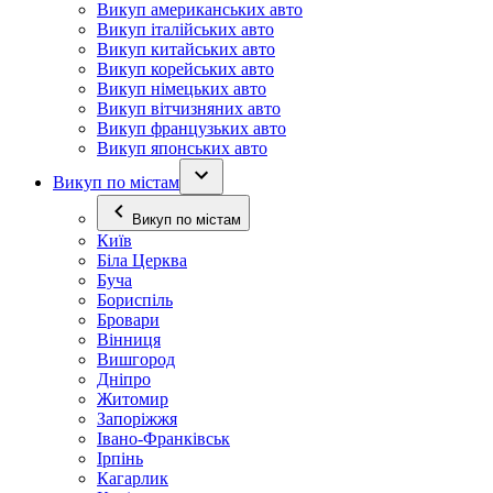
Викуп американських авто
Викуп італійських авто
Викуп китайських авто
Викуп корейських авто
Викуп німецьких авто
Викуп вітчизняних авто
Викуп французьких авто
Викуп японських авто
Викуп по містам
Викуп по містам
Київ
Біла Церква
Буча
Бориспіль
Бровари
Вінниця
Вишгород
Дніпро
Житомир
Запоріжжя
Івано-Франківськ
Ірпінь
Кагарлик