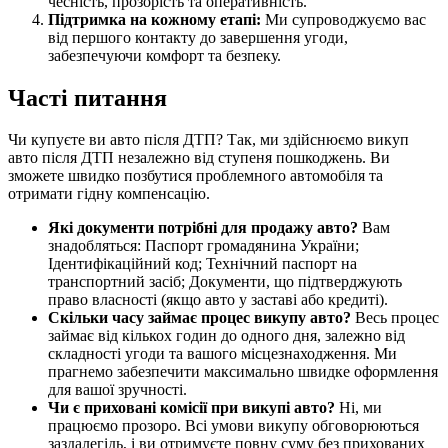
чесність, прозорість та оперативність.
Підтримка на кожному етапі:
Ми супроводжуємо вас
від першого контакту до завершення угоди,
забезпечуючи комфорт та безпеку.
Часті питання
Чи купуєте ви авто після ДТП? Так, ми здійснюємо викуп
авто після ДТП незалежно від ступеня пошкоджень. Ви
зможете швидко позбутися проблемного автомобіля та
отримати гідну компенсацію.
Які документи потрібні для продажу авто?
Вам
знадобляться: Паспорт громадянина України;
Ідентифікаційний код; Технічний паспорт на
транспортний засіб; Документи, що підтверджують
право власності (якщо авто у заставі або кредиті).
Скільки часу займає процес викупу авто?
Весь процес
займає від кількох годин до одного дня, залежно від
складності угоди та вашого місцезнаходження. Ми
прагнемо забезпечити максимально швидке оформлення
для вашої зручності.
Чи є приховані комісії при викупі авто?
Ні, ми
працюємо прозоро. Всі умови викупу обговорюються
заздалегідь, і ви отримуєте повну суму без прихованих