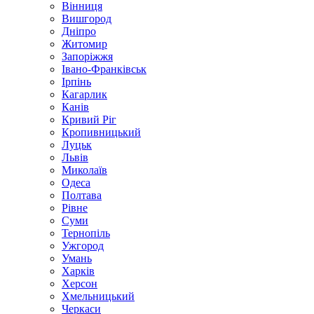
Вінниця
Вишгород
Дніпро
Житомир
Запоріжжя
Івано-Франківськ
Ірпінь
Кагарлик
Канів
Кривий Ріг
Кропивницький
Луцьк
Львів
Миколаїв
Одеса
Полтава
Рівне
Суми
Тернопіль
Ужгород
Умань
Харків
Херсон
Хмельницький
Черкаси