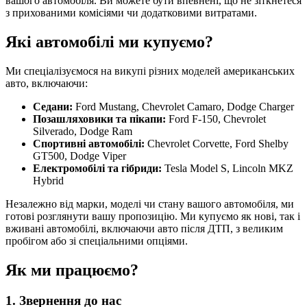
вашого автомобіля. Ви можете бути впевнені, що не зіткнетеся
з прихованими комісіями чи додатковими витратами.
Які автомобілі ми купуємо?
Ми спеціалізуємося на викупі різних моделей американських
авто, включаючи:
Седани:
Ford Mustang, Chevrolet Camaro, Dodge Charger
Позашляховики та пікапи:
Ford F-150, Chevrolet
Silverado, Dodge Ram
Спортивні автомобілі:
Chevrolet Corvette, Ford Shelby
GT500, Dodge Viper
Електромобілі та гібриди:
Tesla Model S, Lincoln MKZ
Hybrid
Незалежно від марки, моделі чи стану вашого автомобіля, ми
готові розглянути вашу пропозицію. Ми купуємо як нові, так і
вживані автомобілі, включаючи авто після ДТП, з великим
пробігом або зі спеціальними опціями.
Як ми працюємо?
1. Звернення до нас