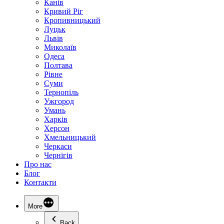
Канів
Кривий Ріг
Кропивницький
Луцьк
Львів
Миколаїв
Одеса
Полтава
Рівне
Суми
Тернопіль
Ужгород
Умань
Харків
Херсон
Хмельницький
Черкаси
Чернігів
Про нас
Блог
Контакти
More
Back