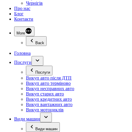
Чернігів
Про нас
Блог
Контакти
More
Back
Головна
Послуги
Послуги
Викуп авто після ДТП
Викуп авто терміново
Викуп несправних авто
Викуп старих авто
Викуп кредитних авто
Викуп вантажних авто
Викуп мотоциклів
Види машин
Види машин