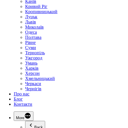
Канів
Кривий Ріг
Кропивницький
Луцьк
Львів
Миколаїв
Одеса
Полтава
Рівне
Суми
Тернопіль
Ужгород
Умань
Харків
Херсон
Хмельницький
Черкаси
Чернігів
Про нас
Блог
Контакти
More
Back