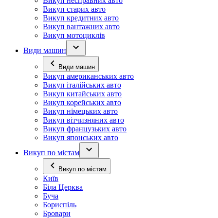
Викуп несправних авто
Викуп старих авто
Викуп кредитних авто
Викуп вантажних авто
Викуп мотоциклів
Види машин
Види машин
Викуп американських авто
Викуп італійських авто
Викуп китайських авто
Викуп корейських авто
Викуп німецьких авто
Викуп вітчизняних авто
Викуп французьких авто
Викуп японських авто
Викуп по містам
Викуп по містам
Київ
Біла Церква
Буча
Бориспіль
Бровари