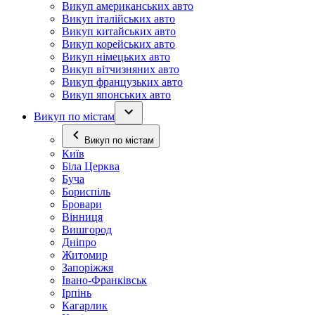
Викуп американських авто
Викуп італійських авто
Викуп китайських авто
Викуп корейських авто
Викуп німецьких авто
Викуп вітчизняних авто
Викуп французьких авто
Викуп японських авто
Викуп по містам
Викуп по містам
Київ
Біла Церква
Буча
Бориспіль
Бровари
Вінниця
Вишгород
Дніпро
Житомир
Запоріжжя
Івано-Франківськ
Ірпінь
Кагарлик