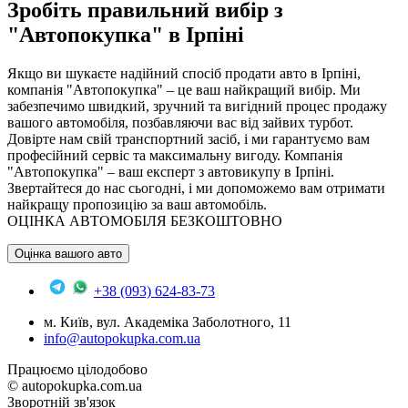
Зробіть правильний вибір з
"Автопокупка" в Ірпіні
Якщо ви шукаєте надійний спосіб продати авто в Ірпіні,
компанія "Автопокупка" – це ваш найкращий вибір. Ми
забезпечимо швидкий, зручний та вигідний процес продажу
вашого автомобіля, позбавляючи вас від зайвих турбот.
Довірте нам свій транспортний засіб, і ми гарантуємо вам
професійний сервіс та максимальну вигоду.
Компанія
"Автопокупка" – ваш експерт з автовикупу в Ірпіні.
Звертайтеся до нас сьогодні, і ми допоможемо вам отримати
найкращу пропозицію за ваш автомобіль.
ОЦІНКА АВТОМОБІЛЯ БЕЗКОШТОВНО
Оцінка вашого авто
+38 (093) 624-83-73
м. Київ, вул. Академіка Заболотного, 11
info@autopokupka.com.ua
Працюємо цілодобово
© autopokupka.com.ua
Зворотній зв'язок