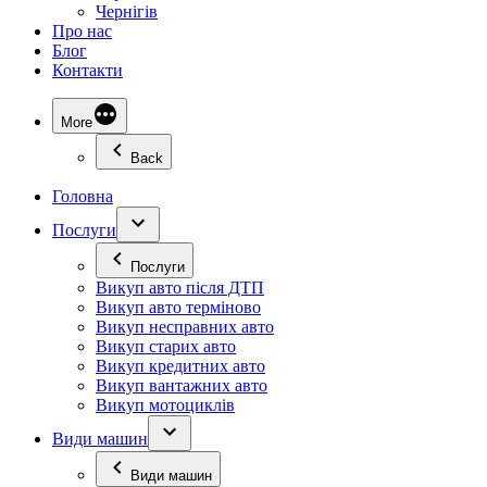
Чернігів
Про нас
Блог
Контакти
More
Back
Головна
Послуги
Послуги
Викуп авто після ДТП
Викуп авто терміново
Викуп несправних авто
Викуп старих авто
Викуп кредитних авто
Викуп вантажних авто
Викуп мотоциклів
Види машин
Види машин