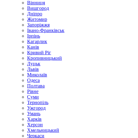
Вінниця
Вишгород
Дніпро
Житомир
Запоріжжя
Івано-Франківськ
Ірпінь
Кагарлик
Канів
Кривий Ріг
Кропивницький
Луцьк
Львів
Миколаїв
Одеса
Полтава
Рівне
Суми
Тернопіль
Ужгород
Умань
Харків
Херсон
Хмельницький
Черкаси