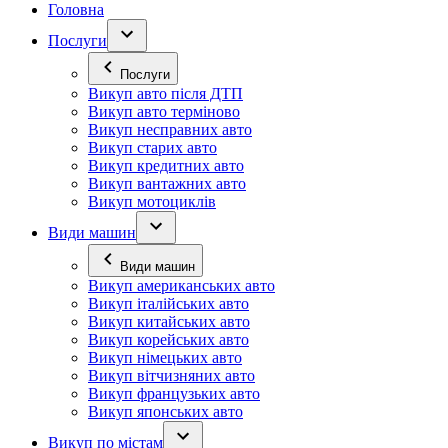
Головна
Послуги
Послуги
Викуп авто після ДТП
Викуп авто терміново
Викуп несправних авто
Викуп старих авто
Викуп кредитних авто
Викуп вантажних авто
Викуп мотоциклів
Види машин
Види машин
Викуп американських авто
Викуп італійських авто
Викуп китайських авто
Викуп корейських авто
Викуп німецьких авто
Викуп вітчизняних авто
Викуп французьких авто
Викуп японських авто
Викуп по містам