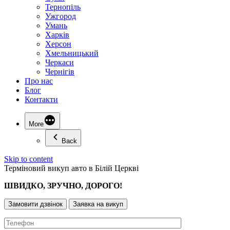
Тернопіль
Ужгород
Умань
Харків
Херсон
Хмельницький
Черкаси
Чернігів
Про нас
Блог
Контакти
More
Back
Skip to content
Терміновий викуп авто в Білій Церкві
ШВИДКО, ЗРУЧНО, ДОРОГО!
Замовити дзвінок
Заявка на викуп