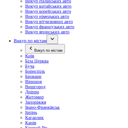
Викуп італійських авто
Викуп китайських авто
Викуп корейських авто
Викуп німецьких авто
Викуп вітчизняних авто
Викуп французьких авто
Викуп японських авто
Викуп по містам
Викуп по містам
Київ
Біла Церква
Буча
Бориспіль
Бровари
Вінниця
Вишгород
Дніпро
Житомир
Запоріжжя
Івано-Франківськ
Ірпінь
Кагарлик
Канів
Кривий Ріг