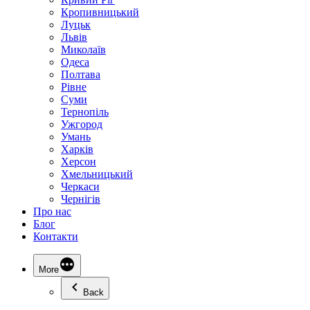
Кропивницький
Луцьк
Львів
Миколаїв
Одеса
Полтава
Рівне
Суми
Тернопіль
Ужгород
Умань
Харків
Херсон
Хмельницький
Черкаси
Чернігів
Про нас
Блог
Контакти
More
Back