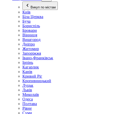
Викуп по містам
Київ
Біла Церква
Буча
Бориспіль
Бровари
Вінниця
Вишгород
Дніпро
Житомир
Запоріжжя
Івано-Франківськ
Ірпінь
Кагарлик
Канів
Кривий Ріг
Кропивницький
Луцьк
Львів
Миколаїв
Одеса
Полтава
Рівне
Суми