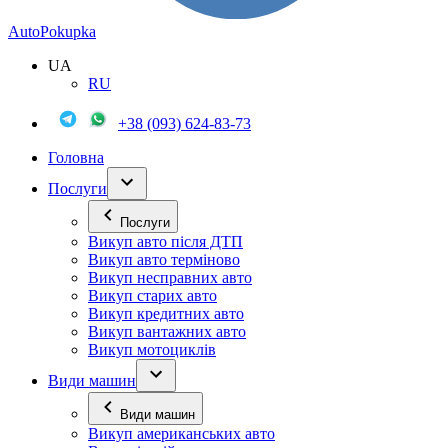
Auto
Pokupka
UA
RU
+38 (093) 624-83-73
Головна
Послуги
Послуги
Викуп авто після ДТП
Викуп авто терміново
Викуп несправних авто
Викуп старих авто
Викуп кредитних авто
Викуп вантажних авто
Викуп мотоциклів
Види машин
Види машин
Викуп американських авто