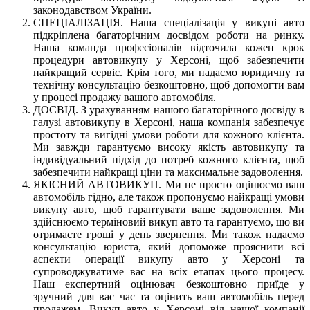
законодавством України.
СПЕЦІАЛІЗАЦІЯ. Наша спеціалізація у викупі авто
підкріплена багаторічним досвідом роботи на ринку.
Наша команда професіоналів відточила кожен крок
процедури автовикупу у Херсоні, щоб забезпечити
найкращий сервіс. Крім того, ми надаємо юридичну та
технічну консультацію безкоштовно, щоб допомогти вам
у процесі продажу вашого автомобіля.
ДОСВІД. З урахуванням нашого багаторічного досвіду в
галузі автовикупу в Херсоні, наша компанія забезпечує
простоту та вигідні умови роботи для кожного клієнта.
Ми завжди гарантуємо високу якість автовикупу та
індивідуальний підхід до потреб кожного клієнта, щоб
забезпечити найкращі ціни та максимальне задоволення.
ЯКІСНИЙ АВТОВИКУП. Ми не просто оцінюємо ваш
автомобіль гідно, але також пропонуємо найкращі умови
викупу авто, щоб гарантувати ваше задоволення. Ми
здійснюємо терміновий викуп авто та гарантуємо, що ви
отримаєте гроші у день звернення. Ми також надаємо
консультацію юриста, який допоможе прояснити всі
аспекти операції викупу авто у Херсоні та
супроводжуватиме вас на всіх етапах цього процесу.
Наш експертний оцінювач безкоштовно приїде у
зручний для вас час та оцінить ваш автомобіль перед
продажем. Викуп авто у Херсоні від нашої компанії