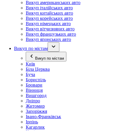
Викуп американських авто
Викуп італійських авто
Викуп китайських авто
Викуп корейських авто
Викуп німецьких авто
Викуп вітчизняних авто
Викуп французьких авто
Викуп японських авто
Викуп по містам
Викуп по містам
Київ
Біла Церква
Буча
Бориспіль
Бровари
Вінниця
Вишгород
Дніпро
Житомир
Запоріжжя
Івано-Франківськ
Ірпінь
Кагарлик