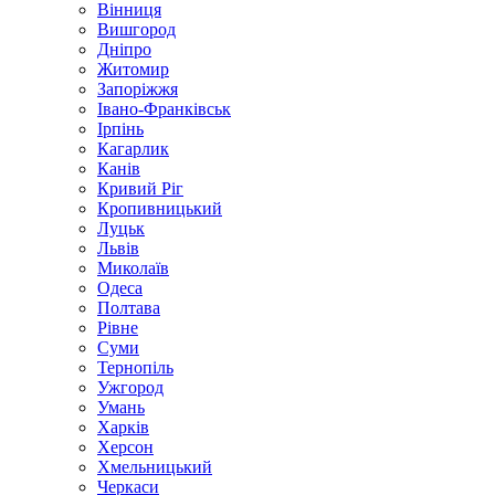
Вінниця
Вишгород
Дніпро
Житомир
Запоріжжя
Івано-Франківськ
Ірпінь
Кагарлик
Канів
Кривий Ріг
Кропивницький
Луцьк
Львів
Миколаїв
Одеса
Полтава
Рівне
Суми
Тернопіль
Ужгород
Умань
Харків
Херсон
Хмельницький
Черкаси