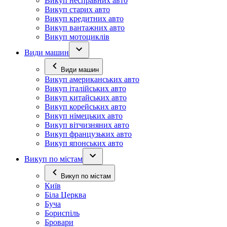
Викуп несправних авто
Викуп старих авто
Викуп кредитних авто
Викуп вантажних авто
Викуп мотоциклів
Види машин
Види машин
Викуп американських авто
Викуп італійських авто
Викуп китайських авто
Викуп корейських авто
Викуп німецьких авто
Викуп вітчизняних авто
Викуп французьких авто
Викуп японських авто
Викуп по містам
Викуп по містам
Київ
Біла Церква
Буча
Бориспіль
Бровари