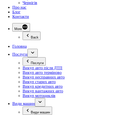
Чернігів
Про нас
Блог
Контакти
More
Back
Головна
Послуги
Послуги
Викуп авто після ДТП
Викуп авто терміново
Викуп несправних авто
Викуп старих авто
Викуп кредитних авто
Викуп вантажних авто
Викуп мотоциклів
Види машин
Види машин