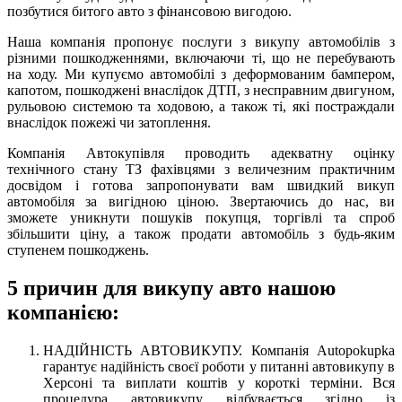
позбутися битого авто з фінансовою вигодою.
Наша компанія пропонує послуги з викупу автомобілів з
різними пошкодженнями, включаючи ті, що не перебувають
на ходу. Ми купуємо автомобілі з деформованим бампером,
капотом, пошкоджені внаслідок ДТП, з несправним двигуном,
рульовою системою та ходовою, а також ті, які постраждали
внаслідок пожежі чи затоплення.
Компанія Автокупівля проводить адекватну оцінку
технічного стану ТЗ фахівцями з величезним практичним
досвідом і готова запропонувати вам швидкий викуп
автомобіля за вигідною ціною. Звертаючись до нас, ви
зможете уникнути пошуків покупця, торгівлі та спроб
збільшити ціну, а також продати автомобіль з будь-яким
ступенем пошкоджень.
5 причин для викупу авто нашою
компанією:
НАДІЙНІСТЬ АВТОВИКУПУ. Компанія Autopokupka
гарантує надійність своєї роботи у питанні автовикупу в
Херсоні та виплати коштів у короткі терміни. Вся
процедура автовикупу відбувається згідно із