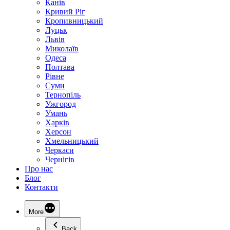
Канів
Кривий Ріг
Кропивницький
Луцьк
Львів
Миколаїв
Одеса
Полтава
Рівне
Суми
Тернопіль
Ужгород
Умань
Харків
Херсон
Хмельницький
Черкаси
Чернігів
Про нас
Блог
Контакти
More
Back