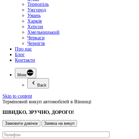
Тернопіль
Ужгород
Умань
Харків
Херсон
Хмельницький
Черкаси
Чернігів
Про нас
Блог
Контакти
More
Back
Skip to content
Терміновий викуп автомобілей в Вінниці
ШВИДКО, ЗРУЧНО, ДОРОГО!
Замовити дзвінок
Заявка на викуп