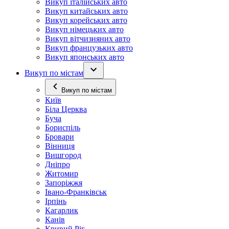
Викуп італійських авто
Викуп китайських авто
Викуп корейських авто
Викуп німецьких авто
Викуп вітчизняних авто
Викуп французьких авто
Викуп японських авто
Викуп по містам
Викуп по містам
Київ
Біла Церква
Буча
Бориспіль
Бровари
Вінниця
Вишгород
Дніпро
Житомир
Запоріжжя
Івано-Франківськ
Ірпінь
Кагарлик
Канів
Кривий Ріг