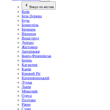
Викуп по містам
Київ
Біла Церква
Буча
Бориспіль
Бровари
Вінниця
Вишгород
Дніпро
Житомир
Запоріжжя
Івано-Франківськ
Ірпінь
Кагарлик
Канів
Кривий Ріг
Кропивницький
Луцьк
Львів
Миколаїв
Одеса
Полтава
Рівне
Суми