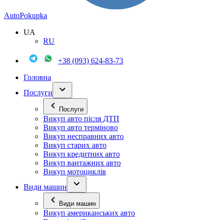
Auto
Pokupka
UA
RU
+38 (093) 624-83-73
Головна
Послуги
Послуги
Викуп авто після ДТП
Викуп авто терміново
Викуп несправних авто
Викуп старих авто
Викуп кредитних авто
Викуп вантажних авто
Викуп мотоциклів
Види машин
Види машин
Викуп американських авто