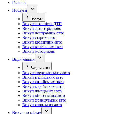
Головна
Послуги
Послуги
Викуп авто після ДТП
Викуп авто терміново
Викуп несправних авто
Викуп старих авто
Викуп кредитних авто
Викуп вантажних авто
Викуп мотоциклів
Види машин
Види машин
Викуп американських авто
Викуп італійських авто
Викуп китайських авто
Викуп корейських авто
Викуп німецьких авто
Викуп вітчизняних авто
Викуп французьких авто
Викуп японських авто
Викуп по містам