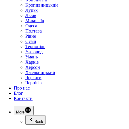
Кропивницький
Луцьк
Львів
Миколаїв
Одеса
Полтава
Рівне
Суми
Тернопіль
Ужгород
Умань
Харків
Херсон
Хмельницький
Черкаси
Чернігів
Про нас
Блог
Контакти
More
Back