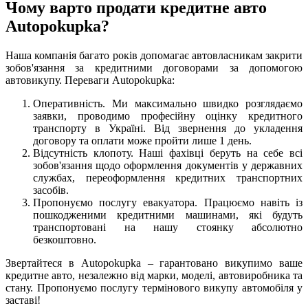
Чому варто продати кредитне авто
Autopokupka?
Наша компанія багато років допомагає автовласникам закрити
зобов'язання за кредитними договорами за допомогою
автовикупу. Переваги Autopokupka:
Оперативність. Ми максимально швидко розглядаємо
заявки, проводимо професійну оцінку кредитного
транспорту в Україні. Від звернення до укладення
договору та оплати може пройти лише 1 день.
Відсутність клопоту. Наші фахівці беруть на себе всі
зобов'язання щодо оформлення документів у державних
службах, переоформлення кредитних транспортних
засобів.
Пропонуємо послугу евакуатора. Працюємо навіть із
пошкодженими кредитними машинами, які будуть
транспортовані на нашу стоянку абсолютно
безкоштовно.
Звертайтеся в Autopokupka – гарантовано викупимо ваше
кредитне авто, незалежно від марки, моделі, автовиробника та
стану. Пропонуємо послугу термінового викупу автомобіля у
заставі!