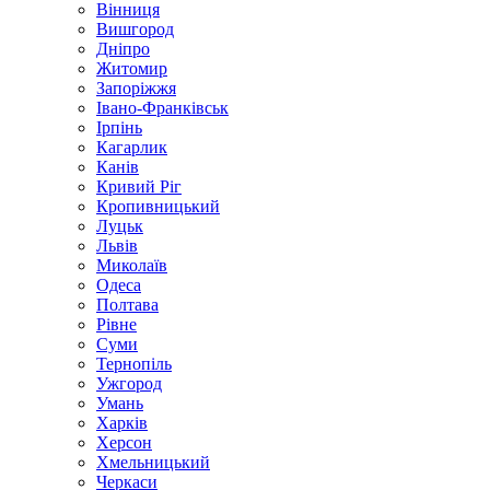
Вінниця
Вишгород
Дніпро
Житомир
Запоріжжя
Івано-Франківськ
Ірпінь
Кагарлик
Канів
Кривий Ріг
Кропивницький
Луцьк
Львів
Миколаїв
Одеса
Полтава
Рівне
Суми
Тернопіль
Ужгород
Умань
Харків
Херсон
Хмельницький
Черкаси