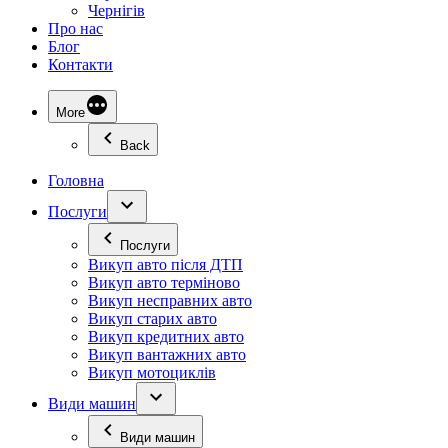
Чернігів
Про нас
Блог
Контакти
More
Back
Головна
Послуги
Послуги
Викуп авто після ДТП
Викуп авто терміново
Викуп несправних авто
Викуп старих авто
Викуп кредитних авто
Викуп вантажних авто
Викуп мотоциклів
Види машин
Види машин