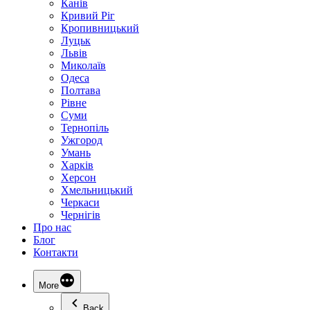
Канів
Кривий Ріг
Кропивницький
Луцьк
Львів
Миколаїв
Одеса
Полтава
Рівне
Суми
Тернопіль
Ужгород
Умань
Харків
Херсон
Хмельницький
Черкаси
Чернігів
Про нас
Блог
Контакти
More
Back