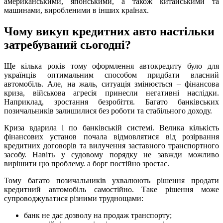
американськими, японськими, а також китайськими та
машинами, виробленими в інших країнах.
Чому викуп кредитних авто настільки
затребуваний сьогодні?
Ще кілька років тому оформлення автокредиту було для
українців оптимальним способом придбати власний
автомобіль. Але, на жаль, ситуація змінюється – фінансова
криза, військова агресія принесли негативні наслідки.
Наприклад, зростання безробіття. Багато банківських
позичальників залишилися без роботи та стабільного доходу.
Криза вдарила і по банківській системі. Велика кількість
фінансових установ почала відмовлятися від розірвання
кредитних договорів та вилучення заставного транспортного
засобу. Навіть у судовому порядку не завжди можливо
вирішити цю проблему. а борг постійно зростає.
Тому багато позичальників ухвалюють рішення продати
кредитний автомобіль самостійно. Таке рішення може
супроводжуватися різними труднощами:
банк не дає дозволу на продаж транспорту;