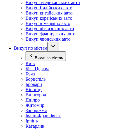
Викуп американських авто
Викуп італійських авто
Викуп китайських авто
Викуп корейських авто
Викуп німецьких авто
Викуп вітчизняних авто
Викуп французьких авто
Викуп японських авто
Викуп по містам
Викуп по містам
Київ
Біла Церква
Буча
Бориспіль
Бровари
Вінниця
Вишгород
Дніпро
Житомир
Запоріжжя
Івано-Франківськ
Ірпінь
Кагарлик