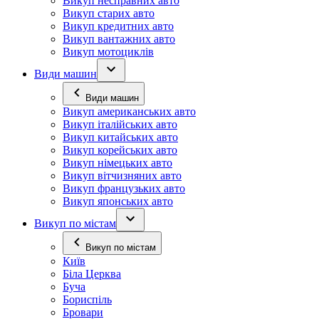
Викуп несправних авто
Викуп старих авто
Викуп кредитних авто
Викуп вантажних авто
Викуп мотоциклів
Види машин
Види машин
Викуп американських авто
Викуп італійських авто
Викуп китайських авто
Викуп корейських авто
Викуп німецьких авто
Викуп вітчизняних авто
Викуп французьких авто
Викуп японських авто
Викуп по містам
Викуп по містам
Київ
Біла Церква
Буча
Бориспіль
Бровари