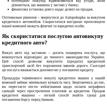
потенційні покупці відмовляються від угоди, коли
дізнаються, що машина у заставі у банку;
фінансова установа довго надає дозвіл на продаж.
Оптимальне рішення – звернутися до Autopokupka за викупом
кредитного автомобіля. Скористатися вигідною пропозицією
нашої компанії можуть фізичні та юридичні особи.
Як скористатися послугою автовикупу
кредитного авто?
Викуп авто під заставою – досить поширена послуга, що
виконується відповідно до чинного законодавства України.
Цей спосіб дозволяє викупити (продати) кредитний
транспортний засіб без порушення законів дорого. Сьогодні
ця послуга вважається допомогою у погашенні кредиту.
Процедура термінового викупу кредитних машин у нашій
компанії займає мінімальну кількість часу. Звертаючись до нас,
ви перестаєте нести зобов'язання щодо оплати штрафних
санкцій через прострочення платежів за кредитом. Продаж
кредитної машини – легкий спосіб знайти гроші для
погашення боргу перед банком.